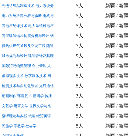
5人
新疆 / 新疆
先进纺织品制造技术 电力系统分...
5人
新疆 / 新疆
电力系统故障分析与诊断 电机与...
5人
新疆 / 新疆
高电压绝缘技术 电力系统过电压...
5人
新疆 / 新疆
高层建筑结构抗震分析与设计 钢...
7人
新疆 / 新疆
供热供燃气通风及空调工程 隧道...
9人
新疆 / 新疆
城市规划与设计 建筑设计及其理...
5人
新疆 / 新疆
国际贸易物流管理 企业管理 人...
5人
新疆 / 新疆
虚拟现实技术 数字媒体技术 网...
5人
新疆 / 新疆
检测技术与自动化装置 光纤通信...
3人
新疆 / 新疆
动画制作 环境艺术 新闻学 传播...
5人
新疆 / 新疆
文艺学 唐宋文学 世界文学与比...
5人
新疆 / 新疆
翻译理论与实践 俄语 经贸英语
5人
新疆 / 新疆
民族学 宗教学 社会学
1人
新疆 / 新疆
心理咨询教师