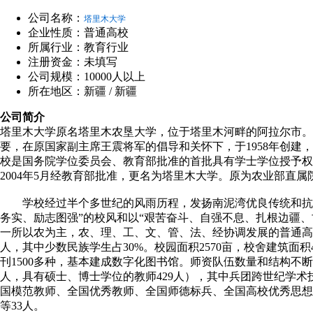
公司名称：
塔里木大学
企业性质：普通高校
所属行业：教育行业
注册资金：未填写
公司规模：10000人以上
所在地区：新疆 / 新疆
公司简介
塔里木大学原名塔里木农垦大学，位于塔里木河畔的阿拉尔市。
要，在原国家副主席王震将军的倡导和关怀下，于1958年创建
校是国务院学位委员会、教育部批准的首批具有学士学位授予权的
2004年5月经教育部批准，更名为塔里木大学。原为农业部直
学校经过半个多世纪的风雨历程，发扬南泥湾优良传统和抗大
务实、励志图强”的校风和以“艰苦奋斗、自强不息、扎根边疆
一所以农为主，农、理、工、文、管、法、经协调发展的普通高
人，其中少数民族学生占30%。校园面积2570亩，校舍建筑面积
刊1500多种，基本建成数字化图书馆。师资队伍数量和结构不断
人，具有硕士、博士学位的教师429人），其中兵团跨世纪学术
国模范教师、全国优秀教师、全国师德标兵、全国高校优秀思想
等33人。